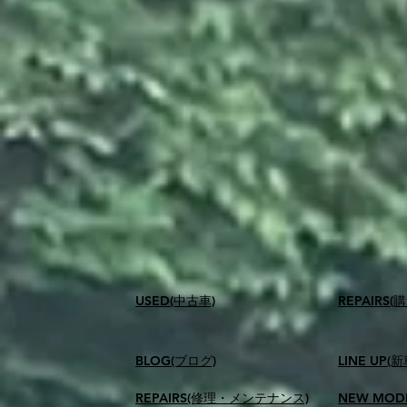
USED(中古車)
​REPAIR
BLOG(ブログ)
LINE UP(
REPAIRS(修理・メンテナンス)
NEW MOD