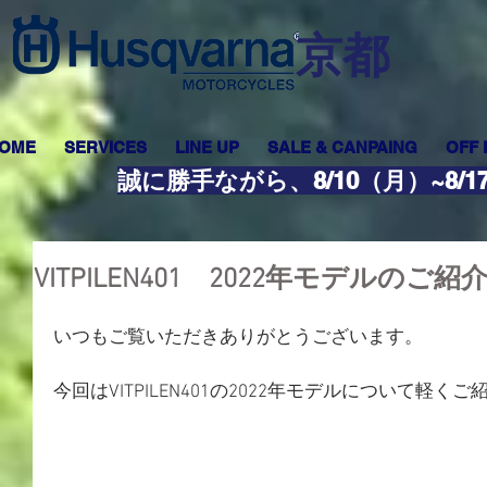
​京都
OME
SERVICES
LINE UP
SALE & CANPAING
OFF
誠に勝手ながら、8/10（月）~8
VITPILEN401 2022年モデルのご紹
いつもご覧いただきありがとうございます。
今回はVITPILEN401の2022年モデルについて軽