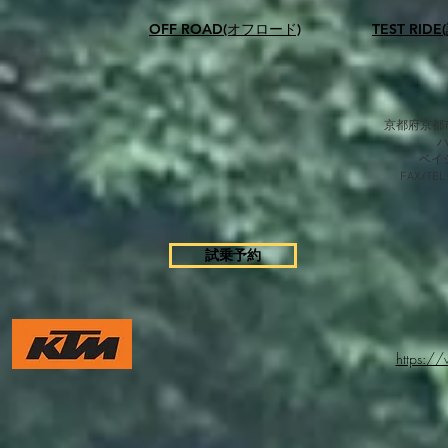
OFF ROAD(オフロード)
TEST RID
京都府京都市
​ベ
FAX/TEL
試乗予約
https:/