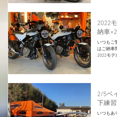
「Nord
も受賞しま
2022
納車×2
いつもご
はご納車間
2022
VITPI
ト・金属
人気を誇
は...
2/5
下練
いつもあ