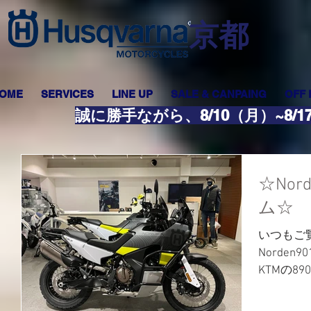
​京都
OME
SERVICES
LINE UP
SALE & CANPAING
OFF
誠に勝手ながら、8/10（月）~8
☆No
ム☆
いつもご
Norde
KTMの8
も、ハス
スタイリ