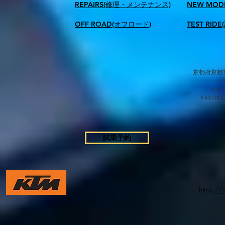
REPAIRS(修理・メンテナンス)
NEW MOD
OFF ROAD(オフロード)
TEST RID
京都府京都市
​ベ
FAX/TEL
試乗予約
https:/