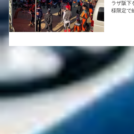
ラザ阪下
様限定で
を貸し切
すが、な
だきまし
がとうござ