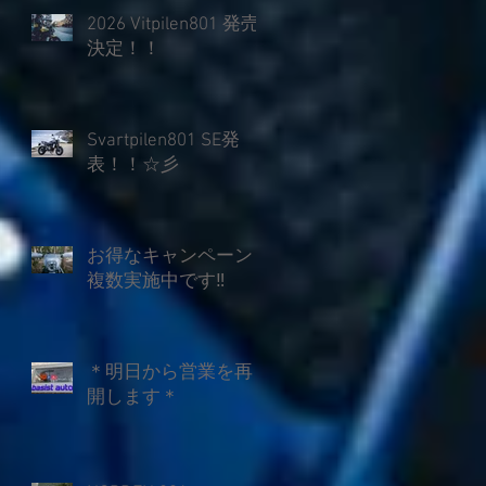
2026 Vitpilen801 発売
決定！！
Svartpilen801 SE発
表！！☆彡
お得なキャンペーン
複数実施中です‼
＊明日から営業を再
開します＊