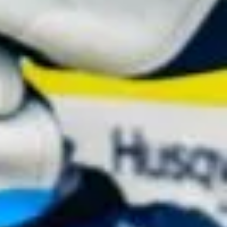
発
ル
テ
蘭
7