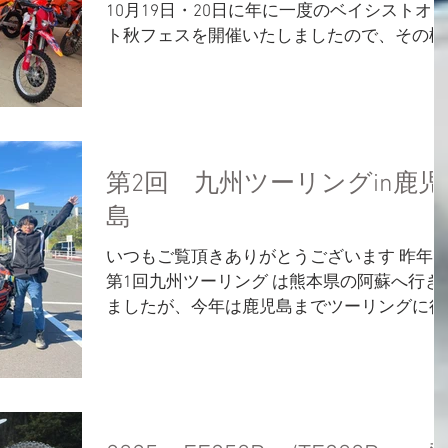
10月19日・20日に年に一度のベイシストオ
ト秋フェスを開催いたしましたので、その様
子をご紹介させていただきます。 まずはじ
に、当店のユーザー様へ 今回夏の締めくく
として開催させていただいた秋フェスにご参
加いただき...
第2回 九州ツーリングin鹿児
島
いつもご覧頂きありがとうございます 昨年
第1回九州ツーリング は熊本県の阿蘇へ行き
ましたが、今年は鹿児島までツーリングに行
ってきましたのでその様子をお伝えしたいと
思います！ RC390が2台・RC250が1台・私の
390DUKEが1台とスモールかつRC率が高いと
う珍しい...