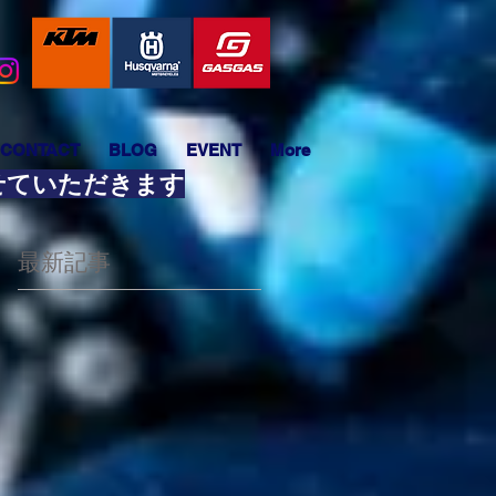
CONTACT
BLOG
EVENT
More
させていただきます
最新記事
5
強
イ
ト
リ