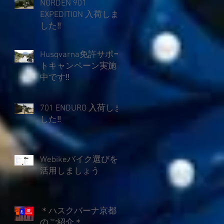
NORDEN 901
EXPEDITION 入荷しま
した‼
Husqvarna免許サポー
トキャンペーン実施
中です‼
701 ENDURO 入荷しま
した‼
Webikeバイク選びを
活用しましょう
＊ハスクバーナ京都
のご紹介＊