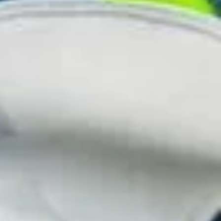
ー
め
り
の
い