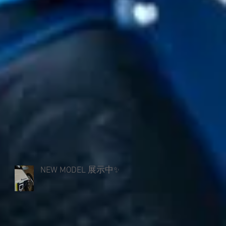
公
手
ラ
NEW MODEL 展示中✨️