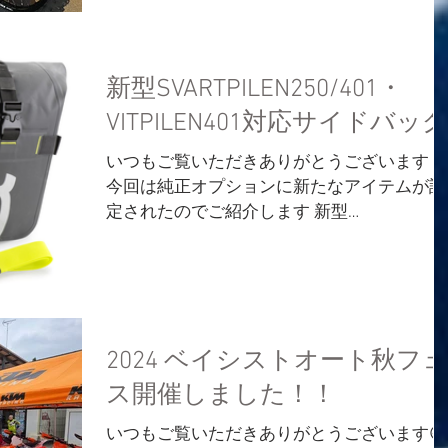
アミド製スキッドプレート...
新型SVARTPILEN250/401・
VITPILEN401対応サイドバッグ
いつもご覧いただきありがとうございます！
今回は純正オプションに新たなアイテムが設
定されたのでご紹介します 新型
SVARTPILEN250/401・VITPILEN401用サイド
ッグ！！ ・SIDE BAG SET ￥53,922-...
2024 ベイシストオート秋フェ
ス開催しました！！
いつもご覧いただきありがとうございます😆