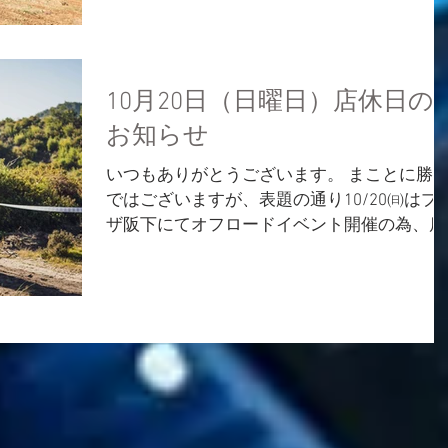
で、その様子をまとめました！ （※写真は
式カメラマンが撮影してくれたものです）...
10月20日（日曜日）店休日の
お知らせ
いつもありがとうございます。 まことに勝
ではございますが、表題の通り10/20㈰はプ
ザ阪下にてオフロードイベント開催の為、店
休日とさせていただきます。 10/22㈫から通
常通り営業を再開しますので何卒ご不便をお
かけしますがよろしくお願い申し上げます。
ハスクバーナ京都...