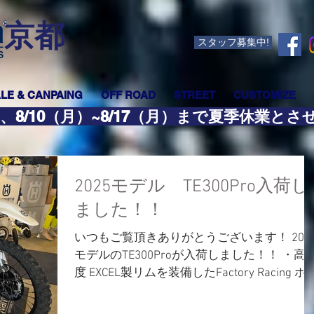
​京都
スタッフ募集中!
LE & CANPAING
OFF ROAD
STREET
CUSTOMIZE
、8/10（月）~8/17（月）まで夏季休業と
2025モデル TE300Pro入荷し
ました！！
いつもご覧頂きありがとうございます！ 202
モデルのTE300Proが入荷しました！！ ・高
度 EXCEL製リムを装備したFactory Racing ホ
ールセット ・リブを追加した競技向けシー
カバー ・リンケージプロテクション付きポ