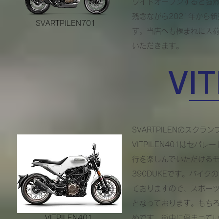
ワイドオープンすると強
​残念ながら2021年か
SVARTPILEN701
す。当店へも極まれに入荷
いただきます。
VI
SVARTPILENのスクラ
​VITPILEN401は
行を楽しんでいただけるモデ
390DUKEです。バイク
ておりますので、スポー
となっております。もち
VITPILEN401
めです。街中に停まって