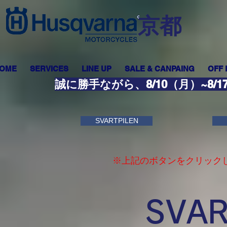
​京都
OME
SERVICES
LINE UP
SALE & CANPAING
OFF
誠に勝手ながら、8/10（月）~8
SVARTPILEN
※上記のボタンをクリック
SVAR