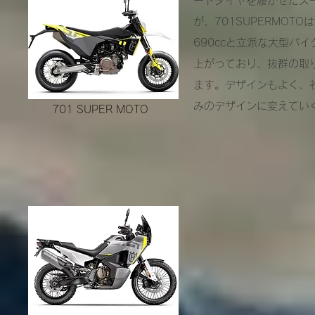
ードタイヤを履かせたスー
が、701SUPERMO
690ccと立派な大型バ
上がっており、抜群の取
ます。
デザインもよく、
みのデザインに変えてい
701 SUPER MOTO