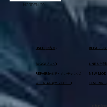
NORDEN 901
USED(中古車)
​REPAIR
BLOG(ブログ)
LINE UP(
REPAIRS(修理・メンテナンス)
NEW MOD
OFF ROAD(オフロード)
TEST RID
京都府京都市