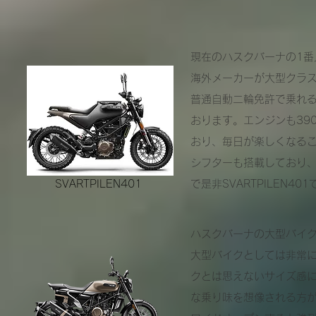
現在のハスクバーナの1番人
​海外メーカーが大型クラ
普通自動二輪免許で乗れ
おります。エンジンも39
おり、毎日が楽しくなる
シフターも搭載しており
SVARTPILEN401
で是非SVARTPILEN4
ハスクバーナの大型バイクの
大型バイクとしては非常
クとは思えないサイズ感に
な乗り味を想像される方