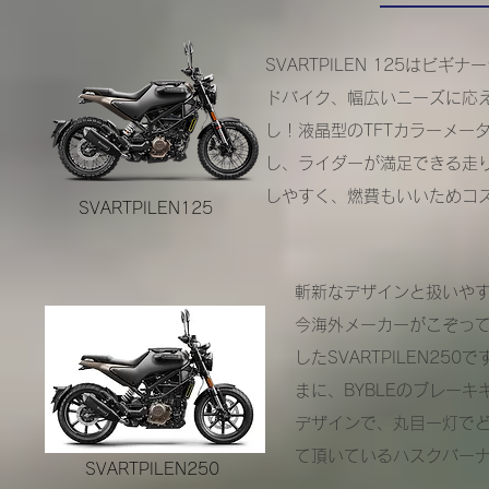
SVARTPILEN 125は
ドバイク、幅広いニーズに応える
し！液晶型のTFTカラーメー
し、ライダーが満足できる走
しやすく、燃費もいいためコ
SVARTPILEN125
斬新なデザインと扱いやすさで
今海外メーカーがこぞっ
したSVARTPILEN2
まに、BYBLEのブレー
デザインで、丸目一灯で
て頂いているハスクバー
SVARTPILEN250