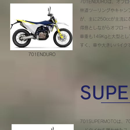
701ENDUROは、オ
林道ツーリングやキャン
が、主に250ccが主流
得意としながらオフロー
車重も149Kgと大型
すく、車や大きいバイク
701ENDURO
SUPE
701SUPERMOTOは