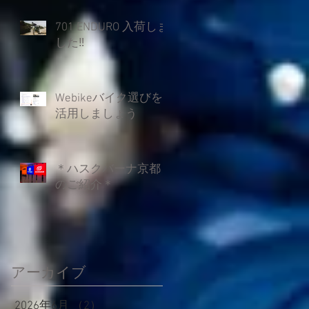
701 ENDURO 入荷しま
した‼
Webikeバイク選びを
活用しましょう
＊ハスクバーナ京都
のご紹介＊
アーカイブ
2026年6月
（2）
2件の記事