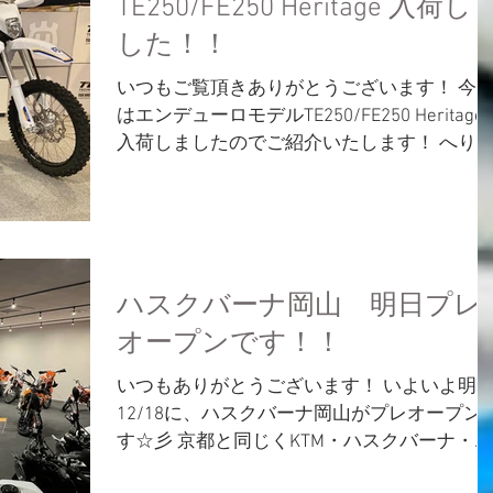
TE250/FE250 Heritage 入荷し
した！！
いつもご覧頂きありがとうございます！ 今
はエンデューロモデルTE250/FE250 Heritage
入荷しましたのでご紹介いたします！ へり
いじ？ってなんぞやと思いましたか？私は思
いました💦 ネットで調べるとheritageとは...
ハスクバーナ岡山 明日プレ
オープンです！！
いつもありがとうございます！ いよいよ明
12/18に、ハスクバーナ岡山がプレオープン
す☆彡 京都と同じくKTM・ハスクバーナ・
GASGASの3ブランドを取り扱う店舗として岡