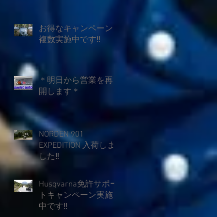
お得なキャンペーン
複数実施中です‼
＊明日から営業を再
開します＊
NORDEN 901
EXPEDITION 入荷しま
した‼
Husqvarna免許サポー
トキャンペーン実施
中です‼