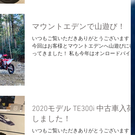
珍しい純正オプションのホワイト/ブラック
装やフェンダー...
マウントエデンで山遊び！
いつもご覧いただきありがとうございます！
今回はお客様とマウントエデンへ山遊びに行
ってきました！ 私も今年はオンロードバイ
がメインだったので、相当久しぶりのオフロ
ードで今回が乗り換えたEC250の初走りとな
ました 前日の雨で路面は若干のチュルチュ
具合...
2020モデル TE300i 中古車入荷
しました！
いつもご覧いただきありがとうございます！