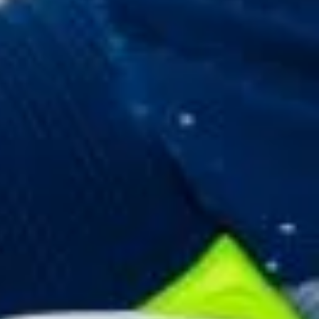
外
ク
り
ル