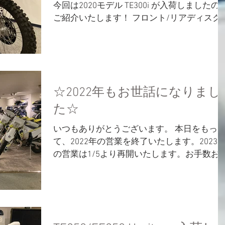
今回は2020モデル TE300i が入荷しましたの
ご紹介いたします！ フロント/リアディスク
ード・P-TECHチャンバースキッドガードなど
の各種ガード リアホイールにはTUBLISS装
着！...
☆2022年もお世話になりまし
た☆
いつもありがとうございます。 本日をもっ
て、2022年の営業を終了いたします。2023
の営業は1/5より再開いたします。お手数お
けしますが宜しくお願い致します。 オンラ
ンストアの発注やWebikeバイク選びの返信
務も同様に1/5より再開いたします。年末年
も注文、お...