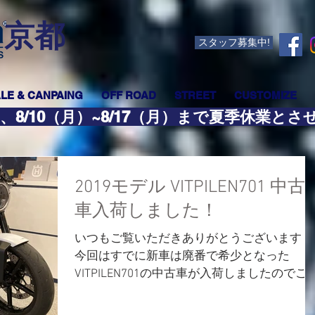
​京都
スタッフ募集中!
LE & CANPAING
OFF ROAD
STREET
CUSTOMIZE
、8/10（月）~8/17（月）まで夏季休業と
2019モデル VITPILEN701 中古
車入荷しました！
いつもご覧いただきありがとうございます！
今回はすでに新車は廃番で希少となった
VITPILEN701の中古車が入荷しましたのでご
介します！ こちらは当店で2021年にご購入
ただいたお客様のワンオーナー車となります