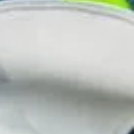
で
ガ
年
か
イ
業
始