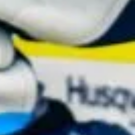
ま
回
が
て
日
で