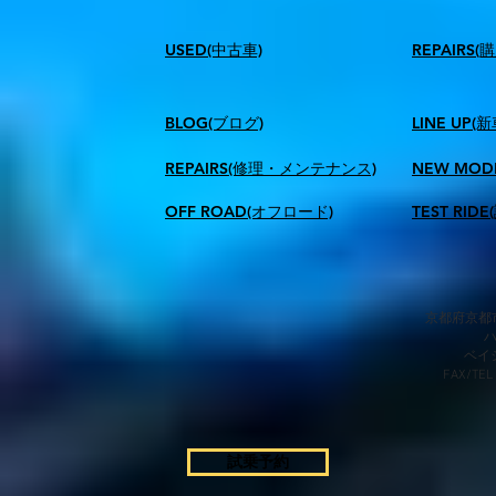
USED(中古車)
​REPAIR
BLOG(ブログ)
LINE UP(
REPAIRS(修理・メンテナンス)
NEW MOD
OFF ROAD(オフロード)
TEST RID
京都府京都市
​ベ
FAX/TEL
試乗予約