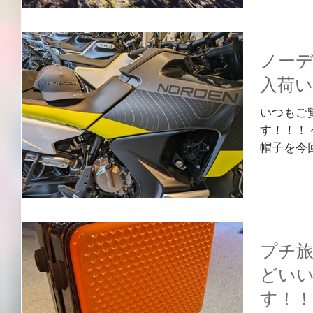
らしっか
ーって何が
ノー
入荷
いつもご
す！！！
帽子を今
冬でもヘ
ゃぐしゃ
いたりし
ね・・・😅
プチ
どい
す！！