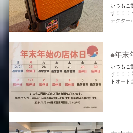
いつもご
す！！！
テクター
ロ転がし
はありま
バッグならね
⁕年末
いつもご
す！！！
トオート全店
1月4日(
す。 翌年
の業務を再