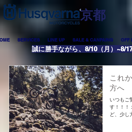
​京都
OME
SERVICES
LINE UP
SALE & CANPAING
OFF
誠に勝手ながら、8/10（月）~8
これ
方へ
いつもご
す！！！
ど、少し
だしてみた
ばいいの