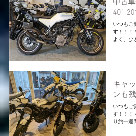
中古車
401 
いつもご
す！！！
よく、ひ
激な走りをし
デルが入
いる箇所
っていますよ
キャ
ンも残
いつもご
す！！！
り約一週
ね… 明