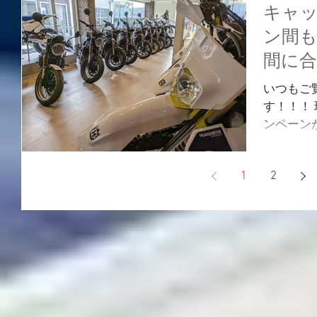
キャ
ン間
間に合
いつもご
す！！！
ンペーン
てお知ら
ン期間】 1
1
2
年式及び、
ーン内容】.