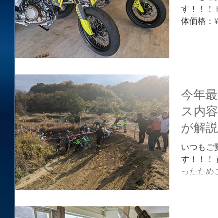
す！！！ HQ
体価格：¥1,
なミドル
・車重約1
今年最
ス内
が解
いつもご
す！！！
ったため
す。 どう
ミニッツ
ミニッツが