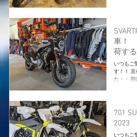
土日でも
なっている
期間】...
SVART
車！ 
荷す
よ！！
いつもご
す！！ 
た・・ 
呂に入る
すが、ヘ
いに冷た
っているお
701 SU
202
いつもご