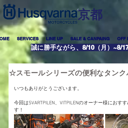
​京都
OME
SERVICES
LINE UP
SALE & CANPAING
OFF
誠に勝手ながら、8/10（月）~8
☆スモールシリーズの便利なタンク
いつもありがとうございます。
今回はSVARTPILEN、VITPILENのオーナー様に
す！