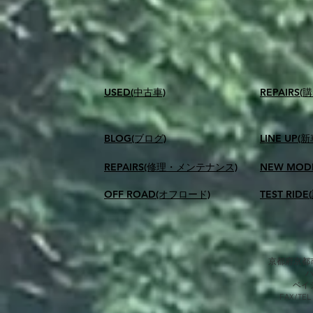
USED(中古車)
​REPAIR
BLOG(ブログ)
LINE UP(
REPAIRS(修理・メンテナンス)
NEW MOD
OFF ROAD(オフロード)
TEST RID
京都府京都市
​ベ
FAX/TEL