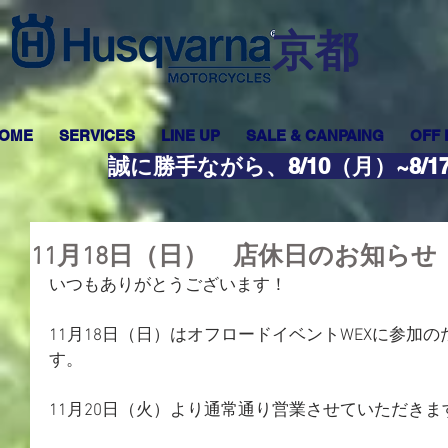
​京都
OME
SERVICES
LINE UP
SALE & CANPAING
OFF
誠に勝手ながら、8/10（月）~8
11月18日（日） 店休日のお知らせ
いつもありがとうございます！
11月18日（日）はオフロードイベントWEXに参加
す。
11月20日（火）より通常通り営業させていただき