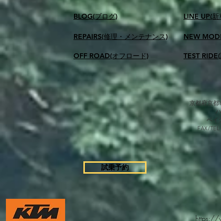
BLOG(ブログ)
LINE UP(
REPAIRS(修理・メンテナンス)
NEW MOD
OFF ROAD(オフロード)
TEST RID
京都府京都市
​ベ
FAX/TEL
試乗予約
https:/