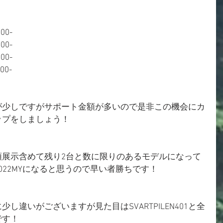
00-
00-
00-
00-
が少しですがサポート金額が多いので是非この機会にカ
ップをしましょう！
5は店頭展示含めて残り2台と数に限りのあるモデルになって
022MYになると思うので早い者勝ちです！
し違いがございますが見た目はSVARTPILEN401と全
です！