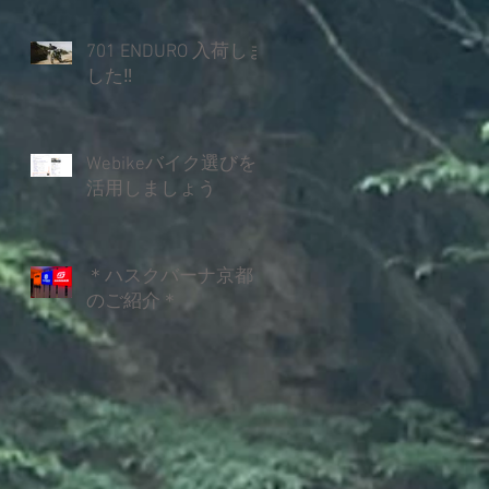
701 ENDURO 入荷しま
した‼
Webikeバイク選びを
活用しましょう
＊ハスクバーナ京都
のご紹介＊