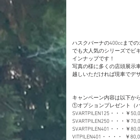
ハスクバーナの400ccま
でも大人気のシリーズでビ
インナップです！
写真の様に多くの店頭展示
越しいただければ現車でデ
キャンペーン内容は以下か
①オプションプレゼント（
SVARTPILEN125・・・￥50,0
SVARTPILEN250・・・￥70,0
SVARTPILEN401・・・￥80,0
VITPILEN401・・・・  ￥80,0