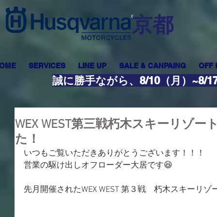
​京都
OME
SERVICES
LINE UP
SALE & CANPAING
OFF
誠に勝手ながら、8/10（月）~8
WEX WEST第三戦朽木スキーリゾ
た！
いつもご覧いただきありがとうございます！！！
営業の駆け出しオフローダー大居です😆
先月開催されたWEX WEST 第３戦　朽木スキーリ