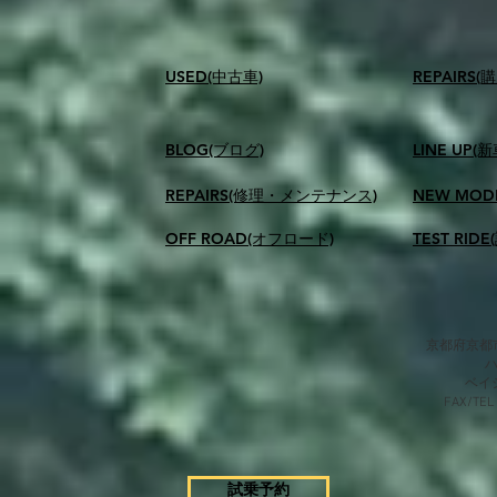
USED(中古車)
​REPAIR
BLOG(ブログ)
LINE UP(
REPAIRS(修理・メンテナンス)
NEW MOD
OFF ROAD(オフロード)
TEST RID
京都府京都市
​ベ
FAX/TEL
試乗予約