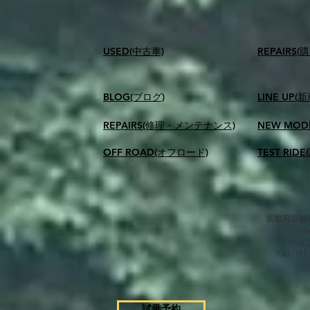
USED(中古車)
​REPAIR
BLOG(ブログ)
LINE UP(
REPAIRS(修理・メンテナンス)
NEW MOD
OFF ROAD(オフロード)
TEST RID
京都府京都市
​ベ
FAX/TEL
試乗予約