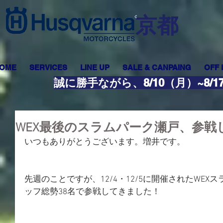
​京都
OME
SERVICES
LINE UP
SALE & CANPAING
OFF
誠に勝手ながら、8/10（月）~8
WEX最後のスラムパーク瀬戸、参戦
いつもありがとうございます。増井です。
先週のことですが、12/4・12/5に開催されたWE
ッフ総勢38名で参戦してきました！