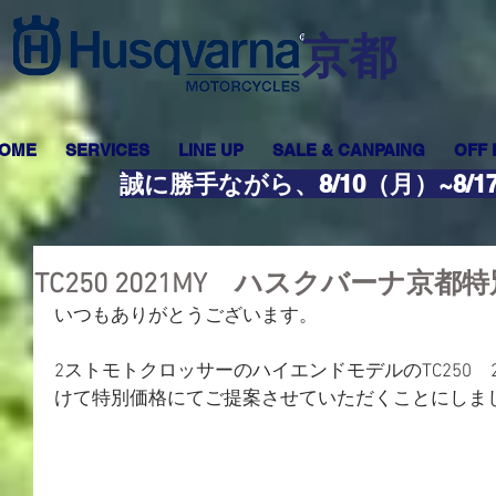
​京都
OME
SERVICES
LINE UP
SALE & CANPAING
OFF
誠に勝手ながら、8/10（月）~8
TC250 2021MY ハスクバーナ京
いつもありがとうございます。
2ストモトクロッサーのハイエンドモデルのTC250　
けて特別価格にてご提案させていただくことにしま