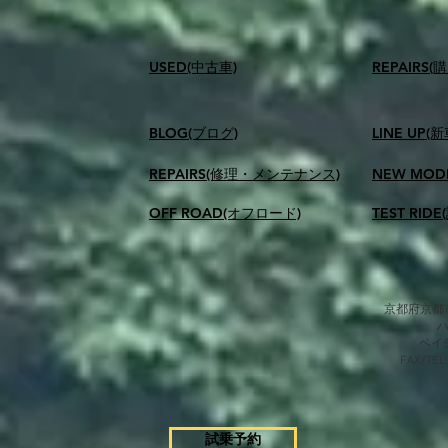
USED(中古車)
​REPAIR
BLOG(ブログ)
LINE UP(
REPAIRS(修理・メンテナンス)
NEW MOD
OFF ROAD(オフロード)
TEST RID
京都府京都市
​ベ
FAX/TEL
試乗予約