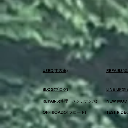
USED(中古車)
​REPAIR
BLOG(ブログ)
LINE UP(
REPAIRS(修理・メンテナンス)
NEW MOD
OFF ROAD(オフロード)
TEST RID