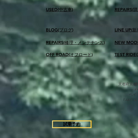
USED(中古車)
​REPAIR
BLOG(ブログ)
LINE UP(
REPAIRS(修理・メンテナンス)
NEW MOD
OFF ROAD(オフロード)
TEST RID
京都府京都市
​ベ
FAX/TEL
試乗予約