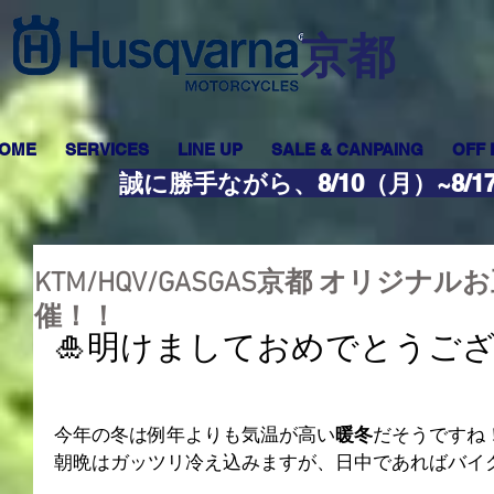
​京都
OME
SERVICES
LINE UP
SALE & CANPAING
OFF
誠に勝手ながら、8/10（月）~8
KTM/HQV/GASGAS京都 オリジナルお正月 B
催！！
🎍明けましておめでとうござ
今年の冬は例年よりも気温が高い
暖冬
だそうですね
朝晩はガッツリ冷え込みますが、日中であればバイク