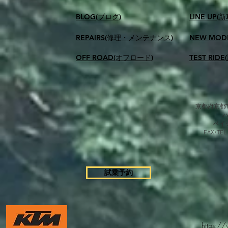
BLOG(ブログ)
LINE UP(
REPAIRS(修理・メンテナンス)
NEW MOD
OFF ROAD(オフロード)
TEST RID
京都府京都市
​ベ
FAX/TEL
試乗予約
https:/