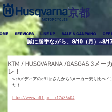
​京都
OME
SERVICES
LINE UP
SALE & CANPAING
OFF
誠に勝手ながら、8/10（月）~8
KTM / HUSQVARANA /GASGAS
レ！
webメディアのoff1.jpさんから3メーカー乗り比
た！
https://www.off1.jp/_ct/17436404