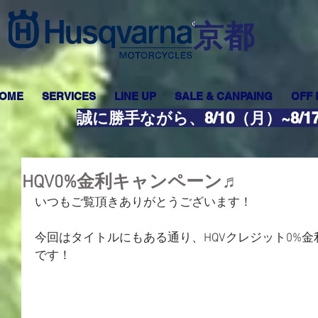
​京都
OME
SERVICES
LINE UP
SALE & CANPAING
OFF
誠に勝手ながら、8/10（月）~8
HQV0%金利キャンペーン♬
いつもご覧頂きありがとうございます！
今回はタイトルにもある通り、HQVクレジット0%
です！