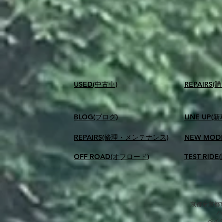
USED(中古車)
​REPAIR
BLOG(ブログ)
LINE UP(
REPAIRS(修理・メンテナンス)
NEW MOD
OFF ROAD(オフロード)
TEST RID
京都府京都市
​ベ