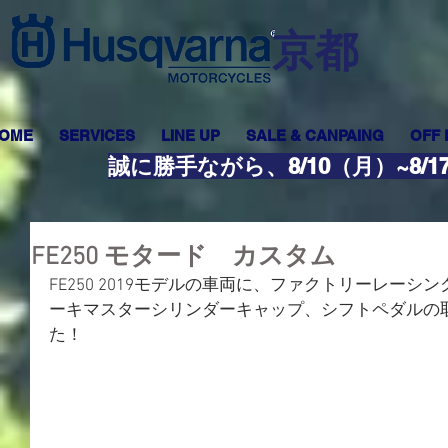
​京都
OME
SERVICES
LINE UP
SALE & CANPAING
OFF
誠に勝手ながら、8/10（月）~8
FE250 モタード カスタム
FE250 2019モデルの車両に、ファクトリーレー
ーキマスターシリンダーキャップ、シフトペダルの
た！