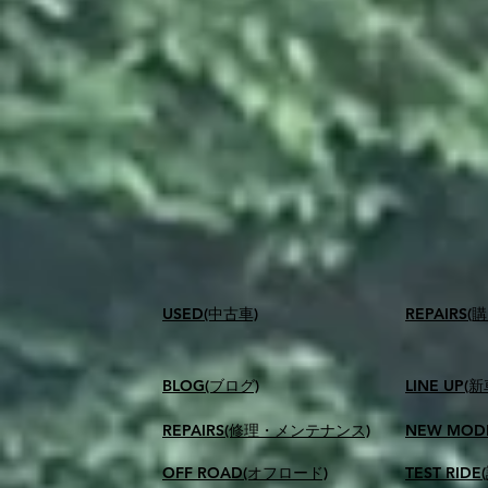
USED(中古車)
​REPAIR
BLOG(ブログ)
LINE UP(
REPAIRS(修理・メンテナンス)
NEW MOD
OFF ROAD(オフロード)
TEST RID