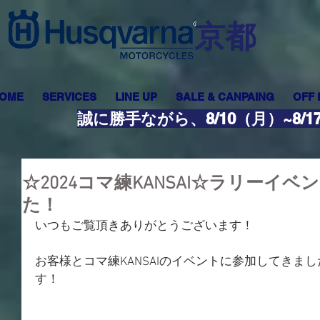
​京都
OME
SERVICES
LINE UP
SALE & CANPAING
OFF
誠に勝手ながら、8/10（月）~8
☆2024コマ練KANSAI☆ラリーイ
た！
いつもご覧頂きありがとうございます！
お客様とコマ練KANSAIのイベントに参加してきま
す！