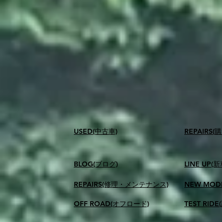
USED(中古車)
​REPAIR
BLOG(ブログ)
LINE UP(
REPAIRS(修理・メンテナンス)
NEW MOD
OFF ROAD(オフロード)
TEST RID