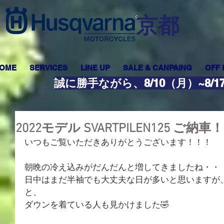
​京都
OME
SERVICES
LINE UP
SALE & CANPAING
OFF
誠に勝手ながら、8/10（月）~8
2022モデル SVARTPILEN125 ご納車
いつもご覧いただきありがとうございます！！！
朝晩の冷え込みがだんだんと増してきましたね・・
日中はまだ半袖でも大丈夫な日が多いと思いますが
と、
ダウンを着ている人も見かけました🤣