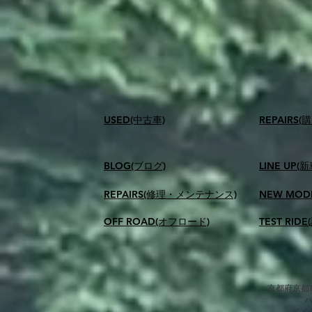
USED(中古車)
​REPAIR
BLOG(ブログ)
LINE UP(
REPAIRS(修理・メンテナンス)
NEW MOD
OFF ROAD(オフロード)
TEST RID
京都府京都市