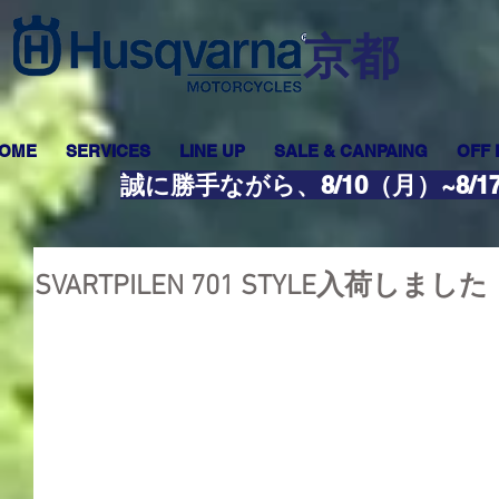
​京都
OME
SERVICES
LINE UP
SALE & CANPAING
OFF
誠に勝手ながら、8/10（月）~8
SVARTPILEN 701 STYLE入荷しました