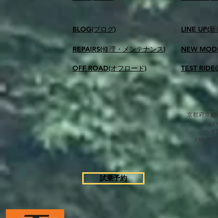
BLOG(ブログ)
LINE UP(
REPAIRS(修理・メンテナンス)
NEW MOD
OFF ROAD(オフロード)
TEST RID
京都府京都市
​ベ
FAX/TEL
試乗予約