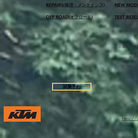
REPAIRS(修理・メンテナンス)
NEW MOD
OFF ROAD(オフロード)
TEST RID
京都府京都市
​ベ
FAX/TEL
試乗予約
https:/