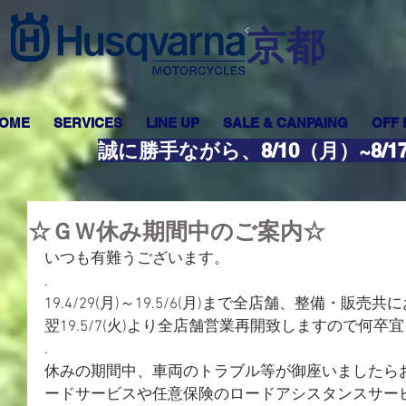
​京都
OME
SERVICES
LINE UP
SALE & CANPAING
OFF
誠に勝手ながら、8/10（月）~8
☆ＧＷ休み期間中のご案内☆
いつも有難うございます。
.
19.4/29(月)～19.5/6(月)まで全店舗、整備・販
翌19.5/7(火)より全店舗営業再開致しますので何
.
休みの期間中、車両のトラブル等が御座いましたら
ードサービスや任意保険のロードアシスタンスサー