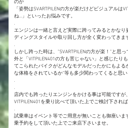
のが
「姿勢はSVARTPILENの方が楽だけどビジュアルはVI
ね…」といったお悩みです。
.
エンジンは一緒と言えど実際に跨ってみるとかなり
ディングスタイルや取り回し方が全く変わってきま
.
しかし跨った時は、”SVARTPILENの方が楽！”と
外と「VITPILEN401の方も苦じゃない」と感じた
てこられたバイクがどんなモデルだったかにもよる
な体格をされているか”等も多少関わってくると思い
.
.
店内でも跨ったりエンジンをかける事は可能ですが、是非実
VITPILEN401を乗り比べて頂いた上でご検討下さ
.
試乗車はイベント等でご用意が無いことも御座いま
乗予約をして頂いた上でご来店下さいませ。