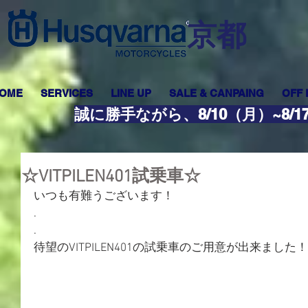
​京都
OME
SERVICES
LINE UP
SALE & CANPAING
OFF
誠に勝手ながら、8/10（月）~8
☆VITPILEN401試乗車☆
いつも有難うございます！
.
.
待望のVITPILEN401の試乗車のご用意が出来ました！