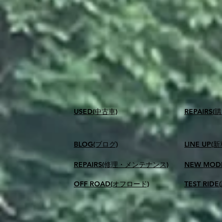
USED(中古車)
​REPAIR
BLOG(ブログ)
LINE UP(
REPAIRS(修理・メンテナンス)
NEW MOD
OFF ROAD(オフロード)
TEST RID