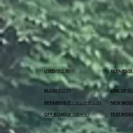
USED(中古車)
​REPAIR
BLOG(ブログ)
LINE UP(
REPAIRS(修理・メンテナンス)
NEW MOD
OFF ROAD(オフロード)
TEST RID