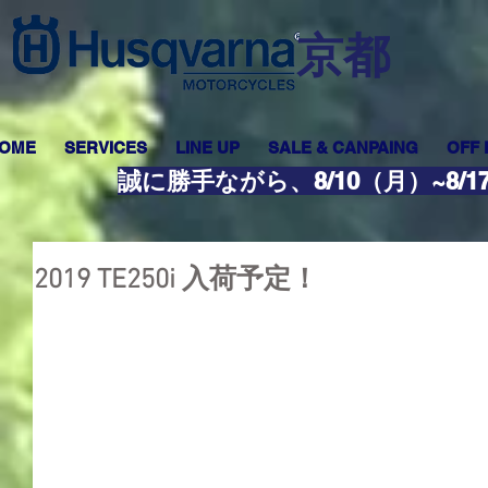
​京都
OME
SERVICES
LINE UP
SALE & CANPAING
OFF
誠に勝手ながら、8/10（月）~8
2019 TE250i 入荷予定！