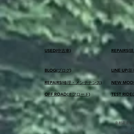
USED(中古車)
​REPAIR
BLOG(ブログ)
LINE UP(
REPAIRS(修理・メンテナンス)
NEW MOD
OFF ROAD(オフロード)
TEST RID
京都府京都市
​ベ