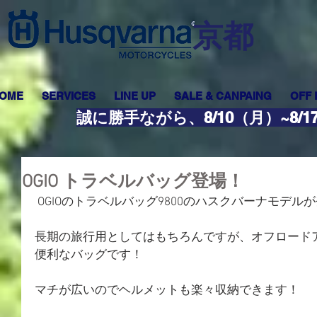
​京都
OME
SERVICES
LINE UP
SALE & CANPAING
OFF
誠に勝手ながら、8/10（月）~8
OGIO トラベルバッグ登場！
 OGIOのトラベルバッグ9800のハスクバーナモデル
長期の旅行用としてはもちろんですが、オフロード
便利なバッグです！
マチが広いのでヘルメットも楽々収納できます！