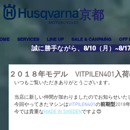
​京都
OME
SERVICES
LINE UP
SALE & CANPAING
OFF
誠に勝手ながら、8/10（月）~8
２０１８年モデル VITPILEN40
いつもご覧いただきありがとうございます。
当店に新しい仲間が加わりましたのでお知らせいた
今回やってきたマシンは
VITPILEN401
の
前期型
201
今では貴重な
MADE IN SWEDEN
ですよ😍