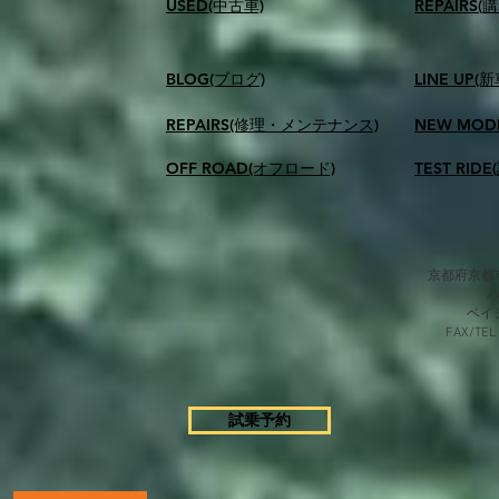
USED(中古車)
​REPAIR
BLOG(ブログ)
LINE UP(
REPAIRS(修理・メンテナンス)
NEW MOD
OFF ROAD(オフロード)
TEST RID
京都府京都市
​ベ
FAX/TEL
試乗予約