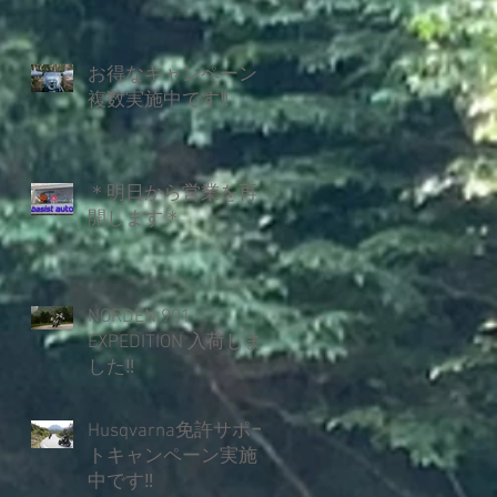
お得なキャンペーン
複数実施中です‼
＊明日から営業を再
開します＊
NORDEN 901
EXPEDITION 入荷しま
した‼
Husqvarna免許サポー
トキャンペーン実施
中です‼