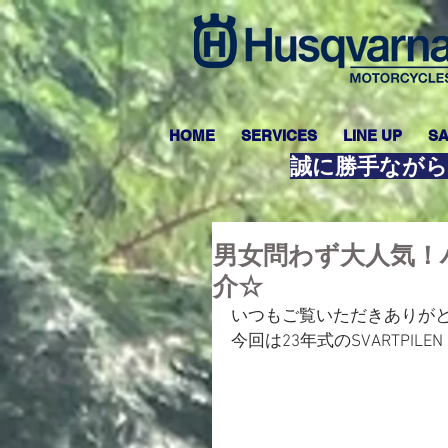
HOME
SERVICES
LINE UP
SA
誠に勝手ながら
男女問わず大人気！ハス
介☆
いつもご覧いただきありが
今回は23年式のSVARTPILE