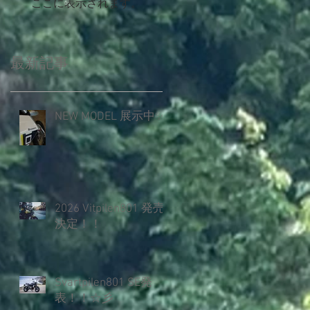
ここに表示されます。
最新記事
NEW MODEL 展示中✨️
2026 Vitpilen801 発売
決定！！
Svartpilen801 SE発
表！！☆彡