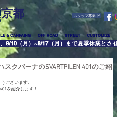
​京都
スタッフ募集中!
LE & CANPAING
OFF ROAD
STREET
CUSTOMIZE
、8/10（月）~8/17（月）まで夏季休業と
クバーナのSVARTPILEN 401のご紹
とうございます。
N 401を紹介します！