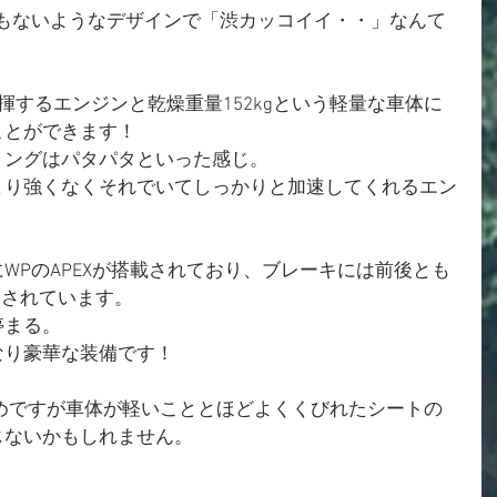
にもないようなデザインで「渋カッコイイ・・」なんて
を発揮するエンジンと乾燥重量152kgという軽量な車体に
ことができます！
リングはパタパタといった感じ。
まり強くなくそれでいてしっかりと加速してくれるエン
WPのAPEXが搭載されており、ブレーキには前後とも
用されています。
停まる。
り豪華な装備です！ 
高めですが車体が軽いこととほどよくくびれたシートの
じないかもしれません。