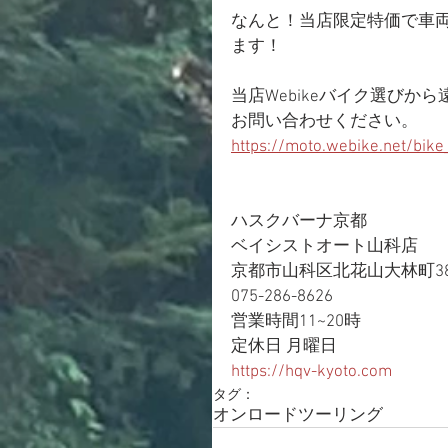
なんと！当店限定特価で車
ます！
当店Webikeバイク選び
お問い合わせください。
https://moto.webike.net/bike
ハスクバーナ京都
ベイシストオート山科店
京都市山科区北花山大林町38
075-286-8626
営業時間11~20時
定休日 月曜日
https://hqv-kyoto.com
タグ：
オンロード
ツーリング