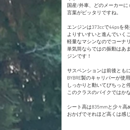
国産/外車、どのメーカー
言葉がピッタリですね。
エンジンは373ccで44ps
よりすいすいと進んでいく
軽量なマシンなのでコーナ
単気筒ならではの振動はあ
ジンです！
サスペンションは前後ともに
BYBRE製のキャリパーが使
しっかりと動いてびちっと
このクラスのバイクではかな
シート高は835mmと少々
おかげでそれほど高くは感