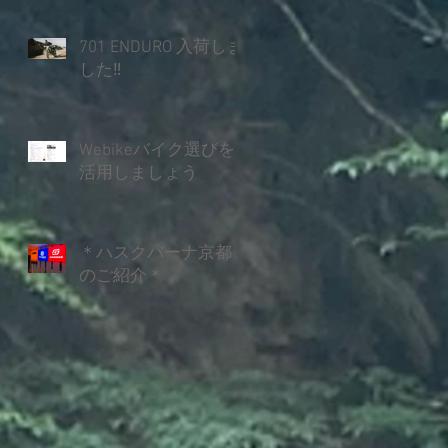
701 ENDURO 入荷しま
した‼
Webikeバイク選びを
活用しましょう
＊ハスクバーナ京都
のご紹介＊