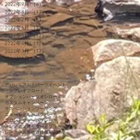
2022年9月
（8）
8件の記事
2022年8月
（13）
13件の記事
2022年7月
（6）
6件の記事
2022年6月
（17）
17件の記事
2022年5月
（12）
12件の記事
2022年4月
（12）
12件の記事
2022年3月
（13）
13件の記事
2022年2月
（11）
11件の記事
タグから検索
アパレル
アルミパーツ
イベント
インプレ
オフロード
オプションパーツ
オンロード
カスタム
キャンペーン
サスペンション
ツーリング
ニューモデル
ハスクバーナ
フロントフォーク
ブレーキ
メンテナンス
モタード
ラリー
レース
中古車
林道
特価
用品
納車