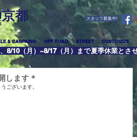
​京都
スタッフ募集中!
LE & CANPAING
OFF ROAD
STREET
CUSTOMIZE
、8/10（月）~8/17（月）まで夏季休業と
開します＊
とうございます。