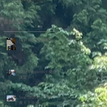
ここに表示されます。
最新記事
NEW MODEL 展示中✨️
2026 Vitpilen801 発売
決定！！
Svartpilen801 SE発
表！！☆彡