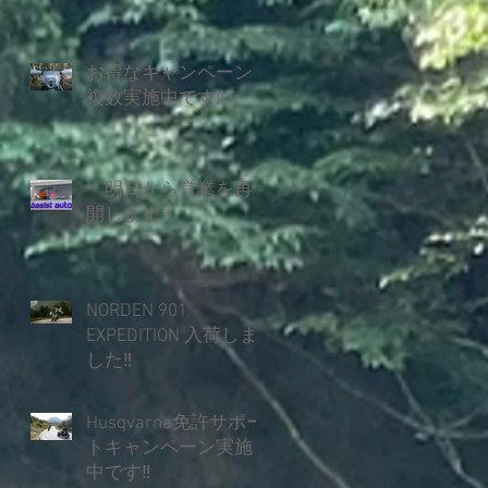
お得なキャンペーン
複数実施中です‼
＊明日から営業を再
開します＊
NORDEN 901
EXPEDITION 入荷しま
した‼
Husqvarna免許サポー
トキャンペーン実施
中です‼