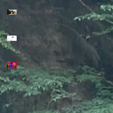
701 ENDURO 入荷しま
した‼
Webikeバイク選びを
活用しましょう
＊ハスクバーナ京都
のご紹介＊