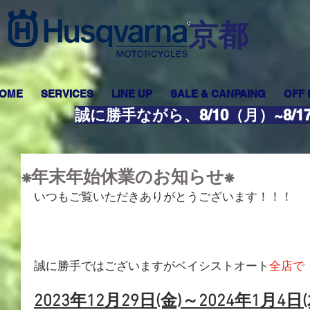
​京都
OME
SERVICES
LINE UP
SALE & CANPAING
OFF
誠に勝手ながら、8/10（月）~8
⁕年末年始休業のお知らせ⁕
いつもご覧いただきありがとうございます！！！
誠に勝手ではございますがベイシストオート
全店で
2023年12月29日(金)～2024年1月4日