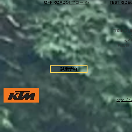
OFF ROAD(オフロード)
TEST RID
京都府京都市
​ベ
FAX/TEL
試乗予約
https:/