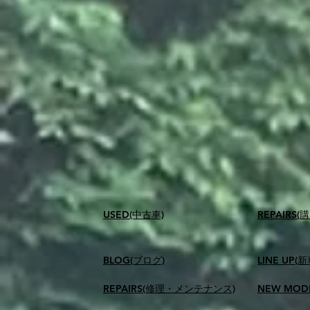
USED(中古車)
​REPAIR
BLOG(ブログ)
LINE UP(
REPAIRS(修理・メンテナンス)
NEW MOD