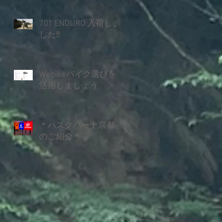
701 ENDURO 入荷しま
した‼
Webikeバイク選びを
活用しましょう
＊ハスクバーナ京都
のご紹介＊