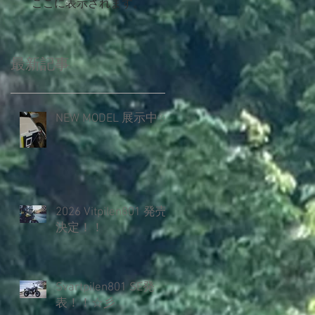
ここに表示されます。
最新記事
NEW MODEL 展示中✨️
2026 Vitpilen801 発売
決定！！
Svartpilen801 SE発
表！！☆彡