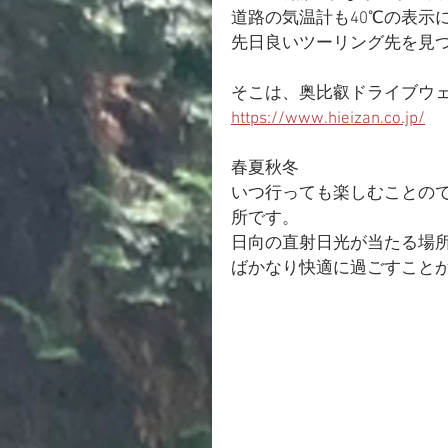
道路の気温計も40℃の表示
先日良いツーリング先を見
そこは、奥比叡ドライブウ
https://www.hieizan.co.jp/
春夏秋冬
いつ行っても楽しむことの
所です。
日向の直射日光が当たる場
ばかなり快適に過ごすこと