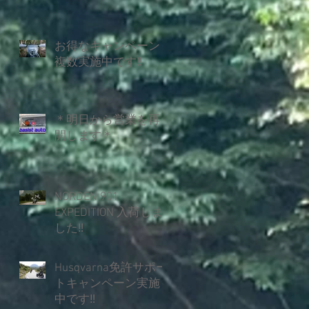
お得なキャンペーン
複数実施中です‼
＊明日から営業を再
開します＊
NORDEN 901
EXPEDITION 入荷しま
した‼
Husqvarna免許サポー
トキャンペーン実施
中です‼