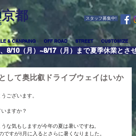
​京都
スタッフ募集中!
LE & CANPAING
OFF ROAD
STREET
CUSTOMIZE
、8/10（月）~8/17（月）まで夏季休業と
として奥比叡ドライブウェイはいか
とうございます。
ていますか？
ような気もしますが今年の夏は暑いですね。
のですが8月に入るとさらに暑くなりました。