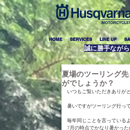
HOME
SERVICES
LINE UP
SA
誠に勝手ながら
夏場のツーリング先
がでしょうか？
いつもご覧いただきありが
暑いですがツーリング行っ
毎年同じことを言っている
7月の時点でかなり暑かった