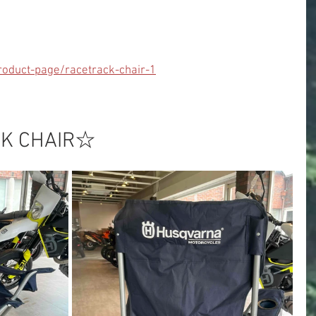
oduct-page/racetrack-chair-1
K CHAIR☆