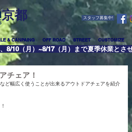
​京都
スタッフ募集中!
LE & CANPAING
OFF ROAD
STREET
CUSTOMIZE
、8/10（月）~8/17（月）まで夏季休業と
アチェア！
Qなど幅広く使うことが出来るアウトドアチェアを紹介
う！
CHAIR☆