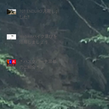
701 ENDURO 入荷しま
した‼
Webikeバイク選びを
活用しましょう
＊ハスクバーナ京都
のご紹介＊