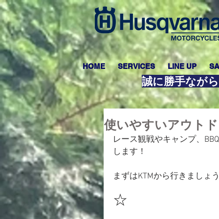
HOME
SERVICES
LINE UP
SA
誠に勝手ながら
使いやすいアウトド
レース観戦やキャンプ、BB
します！
まずはKTMから行きましょ
☆
RACETRACK 