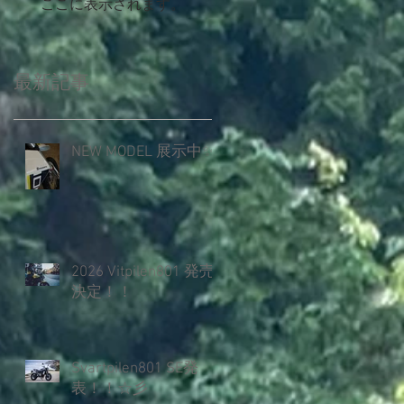
ここに表示されます。
最新記事
NEW MODEL 展示中✨️
2026 Vitpilen801 発売
決定！！
Svartpilen801 SE発
表！！☆彡