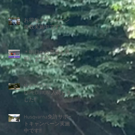
お得なキャンペーン
複数実施中です‼
＊明日から営業を再
開します＊
NORDEN 901
EXPEDITION 入荷しま
した‼
Husqvarna免許サポー
トキャンペーン実施
中です‼