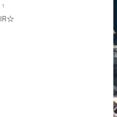
う！
AIR☆