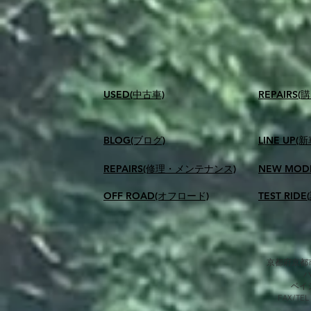
USED(中古車)
​REPAIR
BLOG(ブログ)
LINE UP(
REPAIRS(修理・メンテナンス)
NEW MOD
OFF ROAD(オフロード)
TEST RID
京都府京都市
​ベ
FAX/TEL