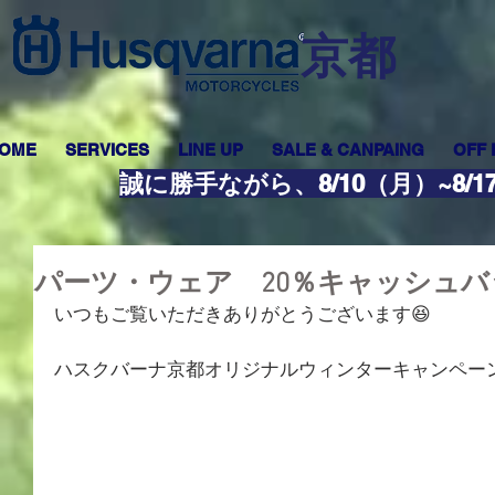
​京都
OME
SERVICES
LINE UP
SALE & CANPAING
OFF
誠に勝手ながら、8/10（月）~8
パーツ・ウェア 20％キャッシュ
いつもご覧いただきありがとうございます😆
ハスクバーナ京都オリジナルウィンターキャンペー