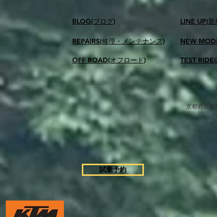
BLOG(ブログ)
LINE UP(
REPAIRS(修理・メンテナンス)
NEW MOD
OFF ROAD(オフロード)
TEST RID
京都府京都市
​ベ
FAX/TEL
試乗予約