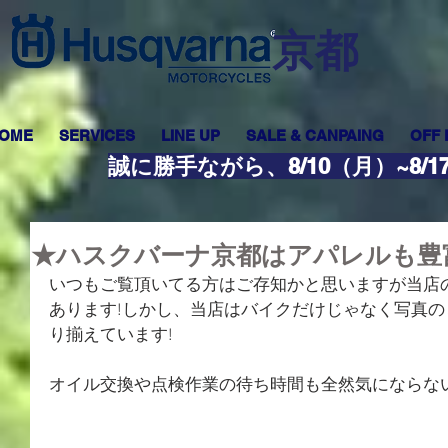
​京都
OME
SERVICES
LINE UP
SALE & CANPAING
OFF
誠に勝手ながら、8/10（月）~8
★ハスクバーナ京都はアパレルも豊
いつもご覧頂いてる方はご存知かと思いますが当店
あります!しかし、当店はバイクだけじゃなく写真
り揃えています!
オイル交換や点検作業の待ち時間も全然気にならな