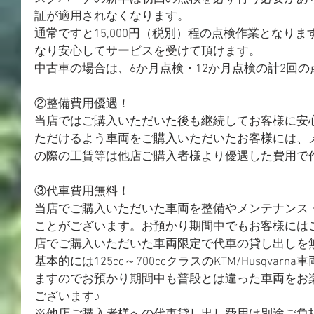
証が適用されなくなります。
通常ですと15,000円（税別）程の点検作業となり
なり安心してサービスを受けて頂けます。
中古車の場合は、6か月点検・12か月点検の計2回
②整備費用優遇！
当店ではご購入いただいた後も継続してお客様に安
ただけるよう車両をご購入いただいたお客様には、
の際の工賃等は他店ご購入者様より優遇した費用で
③代車費用無料！
当店でご購入いただいた車両を整備やメンテナンス
ことがございます。お預かり期間中でもお客様には
店でご購入いただいた車両限定で代車の貸し出しを
基本的には125cc～700ccクラスのKTM/Husqva
ますのでお預かり期間中も普段とは違った車両をお
ございます♪