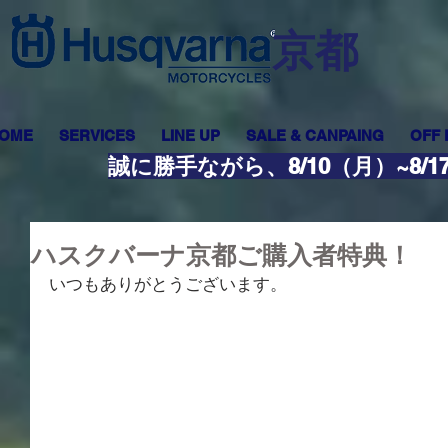
​京都
OME
SERVICES
LINE UP
SALE & CANPAING
OFF
誠に勝手ながら、8/10（月）~8
ハスクバーナ京都ご購入者特典！
いつもありがとうございます。