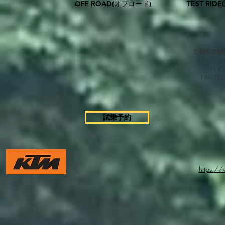
OFF ROAD(オフロード)
TEST RID
京都府京都市
​ベ
FAX/TEL
試乗予約
https:/