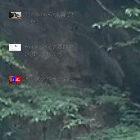
701 ENDURO 入荷しま
した‼
Webikeバイク選びを
活用しましょう
＊ハスクバーナ京都
のご紹介＊