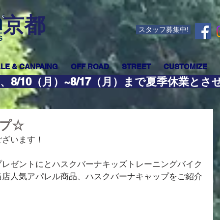
​京都
スタッフ募集中!
LE & CANPAING
OFF ROAD
STREET
CUSTOMIZE
、8/10（月）~8/17（月）まで夏季休業と
プ☆
ございます！
プレゼントにとハスクバーナキッズトレーニングバイク
当店人気アパレル商品、ハスクバーナキャップをご紹介