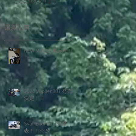
ここに表示されます。
最新記事
NEW MODEL 展示中✨️
2026 Vitpilen801 発売
決定！！
Svartpilen801 SE発
表！！☆彡