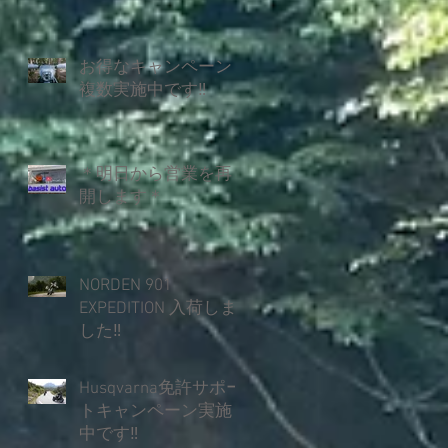
お得なキャンペーン
複数実施中です‼
＊明日から営業を再
開します＊
NORDEN 901
EXPEDITION 入荷しま
した‼
Husqvarna免許サポー
トキャンペーン実施
中です‼