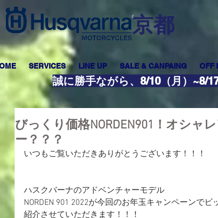
​京都
OME
SERVICES
LINE UP
SALE & CANPAING
OFF
誠に勝手ながら、8/10（月）~8
びっくり価格NORDEN901！オシャ
ー？？？
いつもご覧いただきありがとうございます！！！
ハスクバーナのアドベンチャーモデル
NORDEN 901 2022が今回のお年玉キャンペーン
紹介させていただきます！！！ ⁡