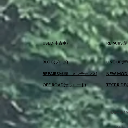
USED(中古車)
​REPAIR
BLOG(ブログ)
LINE UP(
REPAIRS(修理・メンテナンス)
NEW MOD
OFF ROAD(オフロード)
TEST RID
京都府京都市
​ベ
FAX/TEL