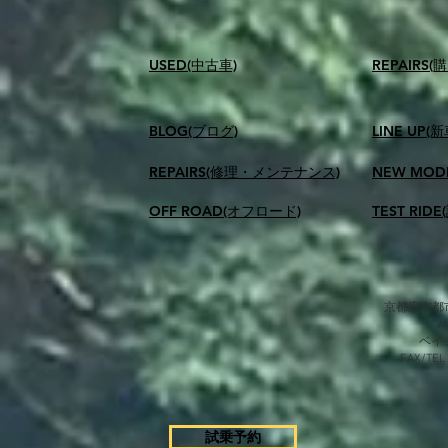
USED(中古車)
​REPAIR
BLOG(ブログ)
LINE UP(
REPAIRS(修理・メンテナンス)
NEW MOD
OFF ROAD(オフロード)
TEST RID
京都府京都市
​ベ
FAX/TEL
試乗予約