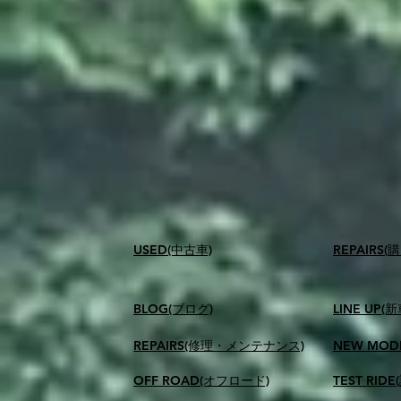
USED(中古車)
​REPAIR
BLOG(ブログ)
LINE UP(
REPAIRS(修理・メンテナンス)
NEW MOD
OFF ROAD(オフロード)
TEST RID