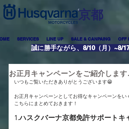
​京都
OME
SERVICES
LINE UP
SALE & CANPAING
OFF
誠に勝手ながら、8/10（月）~8
お正月キャンペーンをご紹介します
いつもご覧いただきありがとうございます😁
お正月キャンペーンとしてお得なキャンペーンをい
こちらにまとめておきます！
​1.ハスクバーナ京都免許サポート