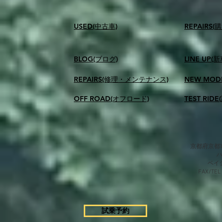
USED(中古車)
​REPAIR
BLOG(ブログ)
LINE UP(
REPAIRS(修理・メンテナンス)
NEW MOD
OFF ROAD(オフロード)
TEST RID
京都府京都市
​ベ
FAX/TEL
試乗予約