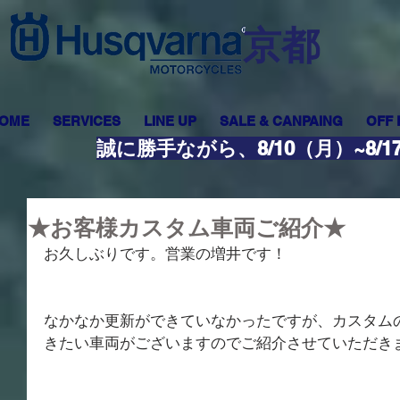
​京都
OME
SERVICES
LINE UP
SALE & CANPAING
OFF
誠に勝手ながら、8/10（月）~8
★お客様カスタム車両ご紹介★
お久しぶりです。営業の増井です！
なかなか更新ができていなかったですが、カスタム
きたい車両がございますのでご紹介させていただき